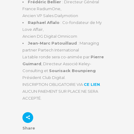
Frédéric Bellier
: Directeur Général
France RadiumOne,
Ancien VP Sales Dailymotion
Raphael Aflalo
: Co-fondateur de My
Love Affair,
Ancien DG Digital Omnicom
Jean-Marc Patouillaud
: Managing
partner Partech International
La table ronde sera co-animée par
Pierre
Guimard
, Directeur Associé Keley-
Consulting et
Sourisack Bounpieng
Président Club Digital.
INSCRIPTION OBLIGATOIRE VIA
CE LIEN
.
AUCUN PAIEMENT SUR PLACE NE SERA
ACCEPTÉ.
Share