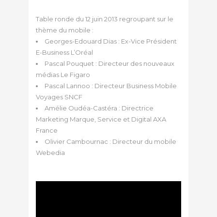
Table ronde du 12 juin 2013 regroupant sur le
thème du mobile :
Georges-Edouard Dias : Ex-Vice Président
E-Business L’Oréal
Pascal Pouquet : Directeur des nouveaux
médias Le Figaro
Pascal Lannoo : Directeur Business Mobile
Voyages SNCF
Amélie Oudéa-Castéra : Directrice
Marketing Marque, Service et Digital AXA
France
Olivier Cambournac : Directeur du mobile
Webedia