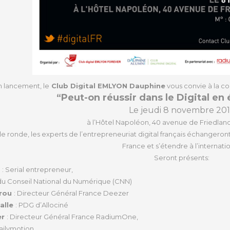
n lancement, le
Club Digital EMLYON Dauphine
vous convie à la c
“Peut-on réussir dans le Digital en 
Le jeudi 8 novembre 20
à l’Hôtel Napoléon, 40 avenue de Friedland
e ronde, les experts de l’entrepreneuriat digital français échangeront 
France et s’étendre à l’internatio
Seront présents:
t
: Serial entrepreneur,
du Conseil National du Numérique (CNN)
yrou
: Directeur Général France Deezer
alle
: PDG d’Allociné
er
: Directeur Général France RadiumOne,
ailymotion