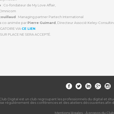
o
: Co-fondateur de My Love Affair,
l Omnicom
ouillaud
: Managing partner Partech International
ra co-animée par
Pierre Guimard
, Directeur Associé Keley-Consulti
IGATOIRE VIA
CE LIEN
.
SUR PLACE NE SERA ACCEPTÉ.
Club Digital est un club regroupant les professionnels du digital et étu
ise régulièrement des conférences et des ateliers découvertes afin de
Mentions légales
-
À propos du Club 