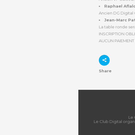
Raphael Aflal
Ancien DG Digita
Jean-Marc Pat
La table ronde se
INSCRIPTION OBL
AUCUN PAIEMENT 
Share
Le 
Le Club Digital organ