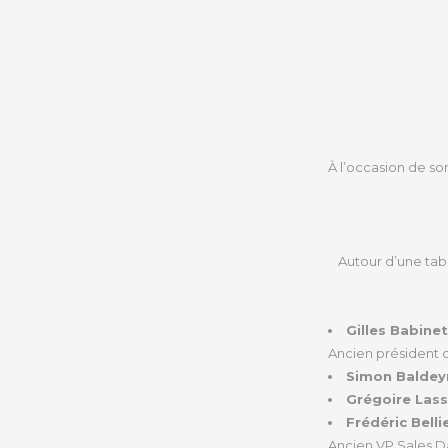
À l’occasion de so
Autour d’une tabl
Gilles Babine
Ancien président 
Simon Balde
Grégoire Lass
Frédéric Belli
Ancien VP Sales D