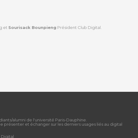
ng et
Sourisack Bounpieng
Président Club Digital.
diants/alumni de l'université Paris-Dauphine.
 présenter et échanger sur les derniers usages liés au digital
Digital