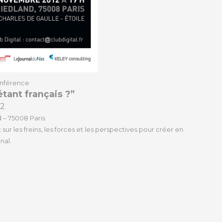
onférence
étant français ?”
12
 – 75008 Paris
sur les freins, les forces et les perspectives pour créer en
nal.