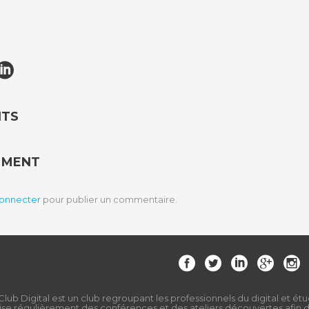
NTS
MMENT
connecter
pour publier un commentaire.
Club Digital est un club regroupant les professionnels du digital et étu
ise régulièrement des conférences et des ateliers découvertes afin de