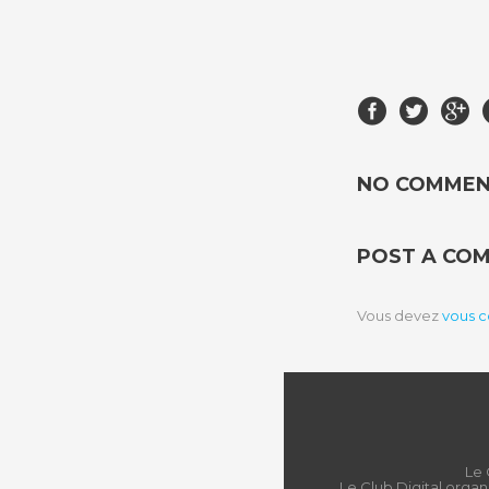
NO COMME
POST A CO
Vous devez
vous 
Le 
Le Club Digital organ