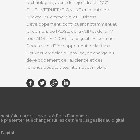
technologies, avant de rejoindre en 2001
CLUB-INTERNET / T-ONLINE en qualité de
Directeur Commercial et Business
Developpement, contribuant notamment au
lancement de l’ADSL, de la VoIP et de la TV
sous ADSL. En 2006, il rejoignait TF1 comme
Directeur du Développement de la filiale
Nouveaux Médias du groupe, en charge du
développement de l’audience et des
revenus des activités Internet et mobile.
diants/alumni de l'université Paris-Dauphine.
 présenter et échanger sur les derniers usages liés au digital
Digital