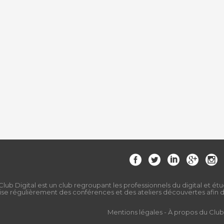
Club Digital est un club regroupant les professionnels du digital et étu
ise régulièrement des conférences et des ateliers découvertes afin de
Mentions légales
-
À propos du Club 