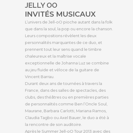
JELLY OO
INVITÉS MUSICAUX
L’univers de Jell-oO pioche autant dans la folk
que dans la soul, la pop ou encore la chanson.
Leurs compositions révèlent les deux
personnalités marquantes de ce duo, et
prennent tout leur sens quand le timbre
chaleureux et la maîtrise vocale
exceptionnelle de Johanna Luz se combine
au jeu fluide et véloce de la guitare de
Vincent Barrau.
Durant deux ans de tournées à travers la
France, dans des salles de spectacles, des
clubs, des théâtres ou en premières parties
de personnalités comme Ben l’Oncle Soul,
Maurane, Barbara Carlotti, Mariana Ramos,
Claudia Tagbo ou Axel Bauer, le duo a été à
la rencontre de son auditoire.
Après le Summer Jell-oO Tour 2013 avec des