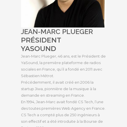
JEAN-MARC PLUEGER
PRÉSIDENT
YASOUND
Jean-Marc Plueger, 46 ans, est le Président de
YaSound, la première plateforme de radios
sociales en France, qu’il a fondé en 2011 avec
Sébastien Métrot.
Précédemment, il avait créé en 2006 la
startup Jiwa, pionnière de la musique à la
demande en streaming en France.
En 1994, Jean-Marc avait fondé CS Tech, l’une
des toutes premières Web Agency en France.
CS Tech a compté plus de 250 ingénieurs à
son effectif et a été introduite à la Bourse de