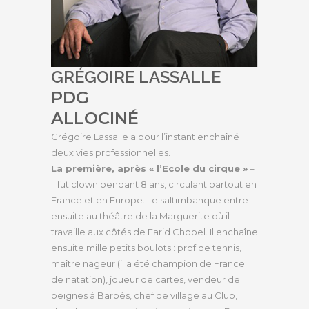
GRÉGOIRE LASSALLE
PDG
ALLOCINÉ
Grégoire Lassalle a pour l’instant enchaîné
deux vies professionnelles.
La première, après « l’Ecole du cirque »
–
il fut clown pendant 8 ans, circulant partout en
France et en Europe. Le saltimbanque entre
ensuite au théâtre de la Marguerite où il
travaille aux côtés de Farid Chopel. Il enchaîne
ensuite mille petits boulots : prof de tennis,
maître nageur (il a été champion de France
de natation), joueur de cartes, vendeur de
peignes à Barbès, chef de village au Club,