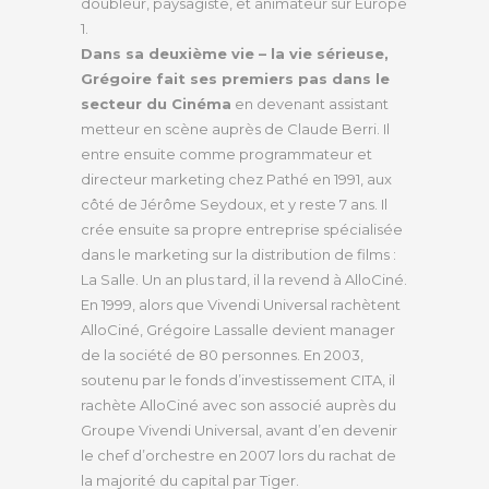
doubleur, paysagiste, et animateur sur Europe
1.
Dans sa deuxième vie – la vie sérieuse,
Grégoire fait ses premiers pas dans le
secteur du Cinéma
en devenant assistant
metteur en scène auprès de Claude Berri. Il
entre ensuite comme programmateur et
directeur marketing chez Pathé en 1991, aux
côté de Jérôme Seydoux, et y reste 7 ans. Il
crée ensuite sa propre entreprise spécialisée
dans le marketing sur la distribution de films :
La Salle. Un an plus tard, il la revend à AlloCiné.
En 1999, alors que Vivendi Universal rachètent
AlloCiné, Grégoire Lassalle devient manager
de la société de 80 personnes. En 2003,
soutenu par le fonds d’investissement CITA, il
rachète AlloCiné avec son associé auprès du
Groupe Vivendi Universal, avant d’en devenir
le chef d’orchestre en 2007 lors du rachat de
la majorité du capital par Tiger.