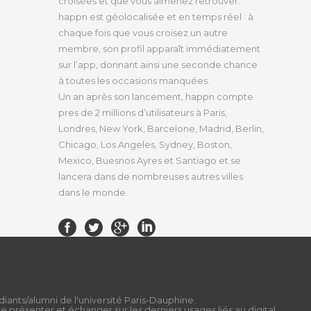
croisées et que vous aimeriez retrouver.
happn est géolocalisée et en temps réel : à
chaque fois que vous croisez un autre
membre, son profil apparaît immédiatement
sur l’app, donnant ainsi une seconde chance
à toutes les occasions manquées.
Un an après son lancement, happn compte
pres de 2 millions d’utilisateurs à Paris,
Londres, New York, Barcelone, Madrid, Berlin,
Chicago, Los Angeles, Sydney, Boston,
Mexico, Buesnos Ayres et Santiago et se
lancera dans de nombreuses autres villes
dans le monde.
diants/alumni de l'université Paris-Dauphine.
 présenter et échanger sur les derniers usages liés au digital