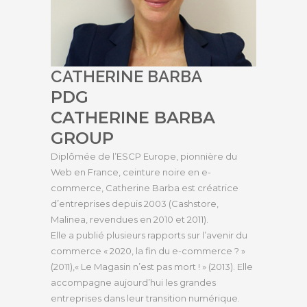
CATHERINE BARBA
PDG
CATHERINE BARBA
GROUP
Diplômée de l’ESCP Europe, pionnière du
Web en France, ceinture noire en e-
commerce, Catherine Barba est créatrice
d’entreprises depuis 2003 (Cashstore,
Malinea, revendues en 2010 et 2011).
Elle a publié plusieurs rapports sur l’avenir du
commerce « 2020, la fin du e-commerce ? »
(2011),« Le Magasin n’est pas mort ! » (2013). Elle
accompagne aujourd’hui les grandes
entreprises dans leur transition numérique.