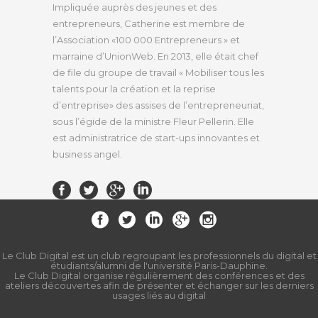
Impliquée auprès des jeunes et des
entrepreneurs, Catherine est membre de
l’Association «100 000 Entrepreneurs » et
marraine d’UnionWeb. En 2013, elle était chef
de file du groupe de travail « Mobiliser tous les
talents pour la création et la reprise
d’entreprise» des assises de l’entrepreneuriat,
sous l’égide de la ministre Fleur Pellerin. Elle
est administratrice de start-ups innovantes et
business angel.
Le Club Digital est un club regroupant les professionnels du digital et
étudiants/alumni de l'université Paris-Dauphine.
Le Club Digital organise régulièrement des conférences et des
ateliers découvertes afin de présenter et échanger sur les derniers
usages liés au digital