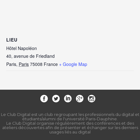
LIEU
Hôtel Napoléon
40, avenue de Friedland
Paris
,
Paris
75008
France
+ Google Map
Le Club Digital est un club regroupant les professionnels du digital et
étudiants/alumni de l'université Paris-Dauphine.
Le Club Digital organise régulièrement des conférences et des
ateliers découvertes afin de présenter et échanger sur les derniers
usages liés au digital