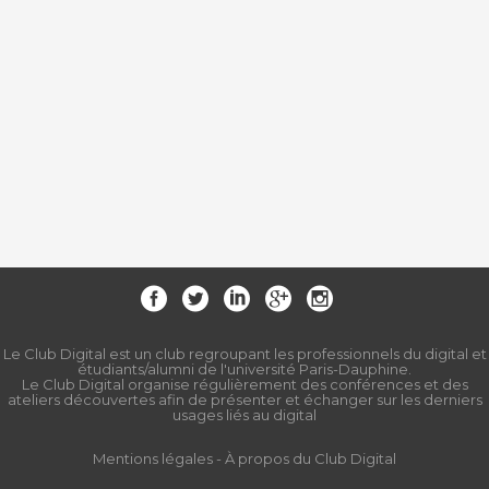
Le Club Digital est un club regroupant les professionnels du digital et
étudiants/alumni de l'université Paris-Dauphine.
Le Club Digital organise régulièrement des conférences et des
ateliers découvertes afin de présenter et échanger sur les derniers
usages liés au digital
Mentions légales
-
À propos du Club Digital